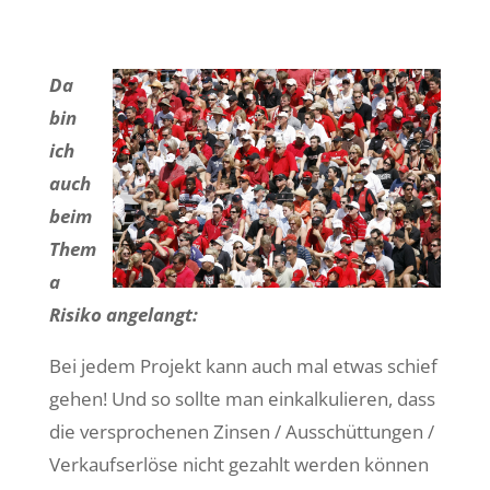
Da
bin
ich
auch
beim
Them
a
Risiko angelangt:
Bei jedem Projekt kann auch mal etwas schief
gehen! Und so sollte man einkalkulieren, dass
die versprochenen Zinsen / Ausschüttungen /
Verkaufserlöse nicht gezahlt werden können