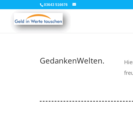
03643 516676
GedankenWelten.
Hie
fre